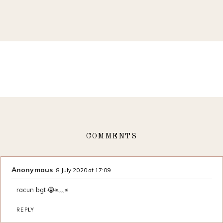
COMMENTS
Anonymous
8 July 2020 at 17:09
racun bgt 😭≥﹏≤
REPLY