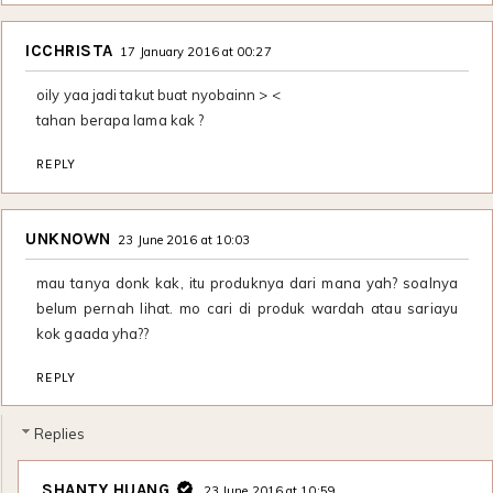
ICCHRISTA
17 January 2016 at 00:27
oily yaa jadi takut buat nyobainn > <
tahan berapa lama kak ?
REPLY
UNKNOWN
23 June 2016 at 10:03
mau tanya donk kak, itu produknya dari mana yah? soalnya
belum pernah lihat. mo cari di produk wardah atau sariayu
kok gaada yha??
REPLY
Replies
SHANTY HUANG
23 June 2016 at 10:59