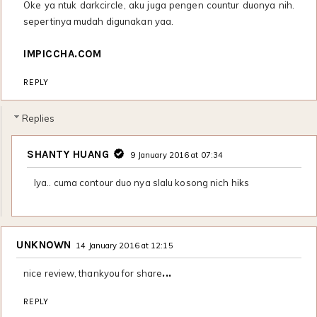
Oke ya ntuk darkcircle, aku juga pengen countur duonya nih.
sepertinya mudah digunakan yaa.
IMPICCHA.COM
REPLY
Replies
SHANTY HUANG
9 January 2016 at 07:34
Iya.. cuma contour duo nya slalu kosong nich hiks
UNKNOWN
14 January 2016 at 12:15
.
..
nice review, thankyou for share
REPLY