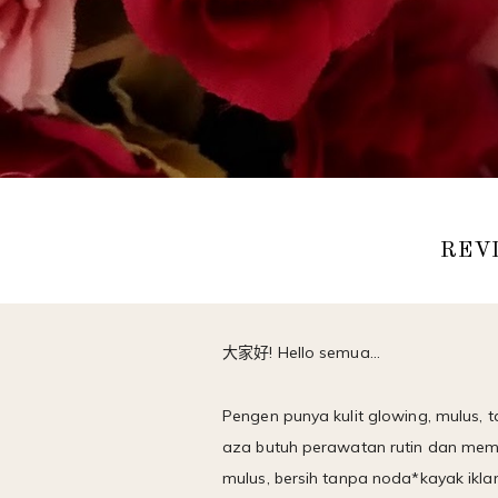
REV
! Hello semua...
大家好
Pengen punya kulit glowing, mulus,
aza butuh perawatan rutin dan memb
mulus, bersih tanpa noda*kayak ikla