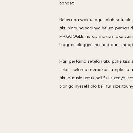
banget!
Beberapa waktu lagu salah satu blog
aku bingung soalnya belum pernah d
MR.GOOGLE, harap maklum aku cuma up
blogger-blogger thailand dan singap
Hari pertama setelah aku pake kiss s
sekali, selama memakai sample itu 
aku putusin untuk beli full sizenya,
biar ga nyesel kalo beli full size tau