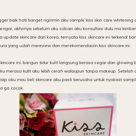
ger baik hati banget ngirimin aku sample kiss skin care whitening
engar, akhirnya sebelum aku cobain aku konsultasi dulu ma kimbe
date skincare dari korea, ternyata kiss skincare ini terkenal ba
ura yang udah mereview dan merekomendasiin kiss skincare ini.
kincare ini, bangun tidur kulit langsung berasa segar dan glowing 
aku merasa kulit aku lebih cerah walaupun tanpa makeup. Setelah
 setiap aku mau beli skincare aku pasti berusaha untuk nyobain sam
nya ga cocok.