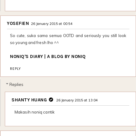
YOSEFIEN
26 January 2015 at 00:54
So cute, suka sama semua OOTD and seriously you still look
so young and fresh lho ^^
NONIQ'S DIARY | A BLOG BY NONIQ
REPLY
Replies
SHANTY HUANG
26 January 2015 at 13:04
Makasih noniq cantik