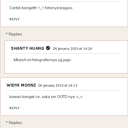
Cantik bangettt ^_^ fotonya baguss
REPLY
Replies
SHANTY HUANG
26 January 2015 at 14:24
Mkasih ini fotografernya yg jago
WIDYA MOONZ
26 January 2015 at 14:13
kawaii banget ce, suka sm OOTD nya >_<
REPLY
Replies