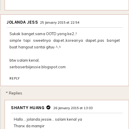
JOLANDA JESS
25 January 2015 at 22:54
Sukak banget sama OOTD yang ke2..!
simple tapi sweetnya dapet.,koreanya dapet.,pas banget
buat hangout santai gituu ^,^
btw salam kenal,
serbaserbiijessie.blogspot.com
REPLY
Replies
SHANTY HUANG
26 January 2015 at 13:03
Hallo… jolanda jessie… salam kenal ya
Thanx da mampir