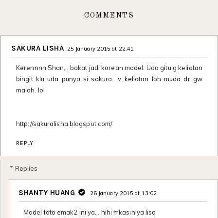
COMMENTS
SAKURA LISHA
25 January 2015 at 22:41
Kerennnn Shan,,, bakat jadi korean model. Uda gitu g keliatan
bingit klu uda punya si sakura. :v keliatan lbh muda dr gw
malah. lol
http://sakuralisha.blogspot.com/
REPLY
Replies
SHANTY HUANG
26 January 2015 at 13:02
Model foto emak2 ini ya… hihi mkasih ya lisa