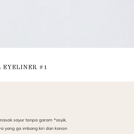
L EYELINER #1
a masak sayur tanpa garam *asyik,
a yang ga imbang kiri dan kanan