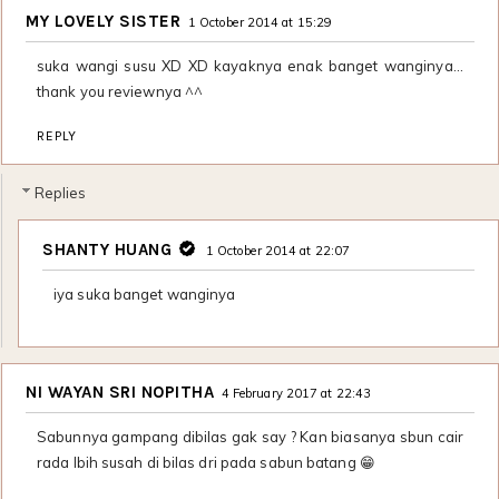
MY LOVELY SISTER
1 October 2014 at 15:29
suka wangi susu XD XD kayaknya enak banget wanginya...
thank you reviewnya ^^
REPLY
Replies
SHANTY HUANG
1 October 2014 at 22:07
iya suka banget wanginya
NI WAYAN SRI NOPITHA
4 February 2017 at 22:43
Sabunnya gampang dibilas gak say ? Kan biasanya sbun cair
rada lbih susah di bilas dri pada sabun batang 😁