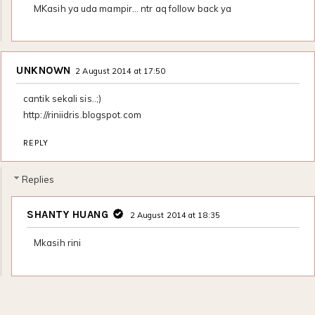
MKasih ya uda mampir… ntr aq follow back ya
UNKNOWN
2 August 2014 at 17:50
cantik sekali sis..;)
http://riniidris.blogspot.com
REPLY
Replies
SHANTY HUANG
2 August 2014 at 18:35
Mkasih rini