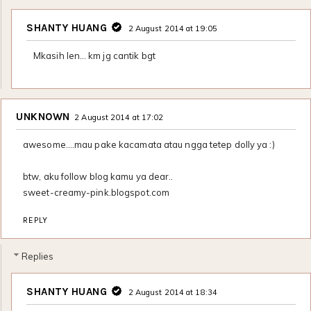
SHANTY HUANG
2 August 2014 at 19:05
Mkasih len… km jg cantik bgt
UNKNOWN
2 August 2014 at 17:02
awesome....mau pake kacamata atau ngga tetep dolly ya :)
btw, aku follow blog kamu ya dear..
sweet-creamy-pink.blogspot.com
REPLY
Replies
SHANTY HUANG
2 August 2014 at 18:34