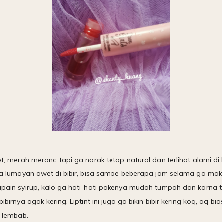
get, merah merona tapi ga norak tetap natural dan terlihat alami di 
juga lumayan awet di bibir, bisa sampe beberapa jam selama ga ma
rupain syirup, kalo ga hati-hati pakenya mudah tumpah dan karna t
bibirnya agak kering. Liptint ini juga ga bikin bibir kering koq, aq bi
p lembab.