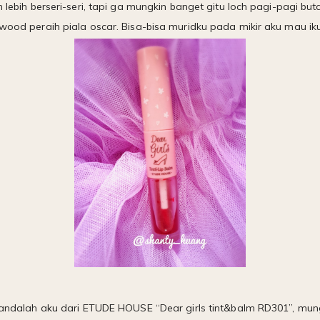
n lebih berseri-seri, tapi ga mungkin banget gitu loch pagi-pagi bu
ywood peraih piala oscar. Bisa-bisa muridku pada mikir aku mau ik
ah andalah aku dari ETUDE HOUSE “Dear girls tint&balm RD301”, mu