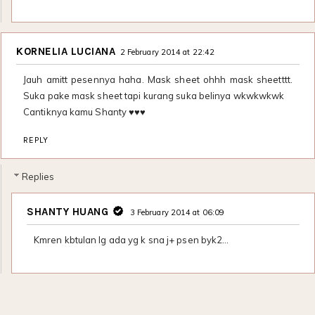
KORNELIA LUCIANA
2 February 2014 at 22:42
Jauh amitt pesennya haha. Mask sheet ohhh mask sheetttt.
Suka pake mask sheet tapi kurang suka belinya wkwkwkwk
Cantiknya kamu Shanty ♥♥♥
REPLY
Replies
SHANTY HUANG
3 February 2014 at 06:09
Kmren kbtulan lg ada yg k sna j+ psen byk2…