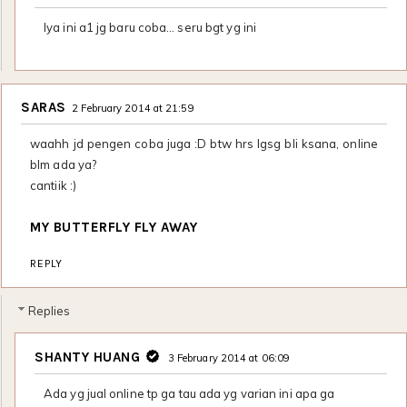
Iya ini a1 jg baru coba… seru bgt yg ini
SARAS
2 February 2014 at 21:59
waahh jd pengen coba juga :D btw hrs lgsg bli ksana, online
blm ada ya?
cantiik :)
MY BUTTERFLY FLY AWAY
REPLY
Replies
SHANTY HUANG
3 February 2014 at 06:09
Ada yg jual online tp ga tau ada yg varian ini apa ga