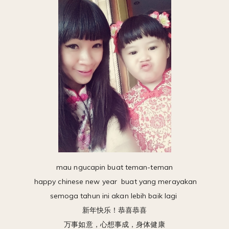
mau ngucapin buat teman-teman
happy chinese new year buat yang merayakan
semoga tahun ini akan lebih baik lagi
新年快乐！恭喜恭喜
万事如意，心想事成，身体健康