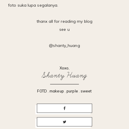
foto suka lupa segalanya.
thanx all for reading my blog
see u
@shanty_huang
Xoxo,
Shanty Huang
FOTD
.
makeup
.
purple
.
sweet