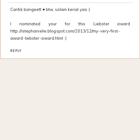
Cantik bangeett ♥ btw, salam kenal yaa :)
I nominated your for this Liebster award
http://istephanielie.blogspot.com/2013/12/my-very-first-
award-liebster-award.html :)
REPLY