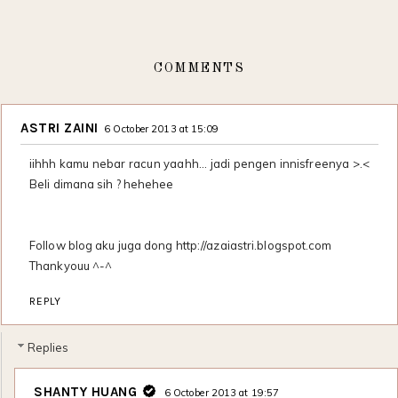
COMMENTS
ASTRI ZAINI
6 October 2013 at 15:09
iihhh kamu nebar racun yaahh... jadi pengen innisfreenya >.<
Beli dimana sih ? hehehee
Follow blog aku juga dong http://azaiastri.blogspot.com
Thankyouu ^-^
REPLY
Replies
SHANTY HUANG
6 October 2013 at 19:57