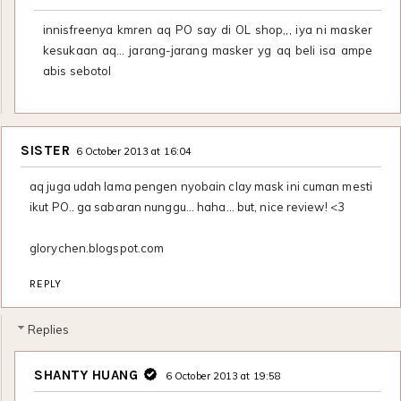
innisfreenya kmren aq PO say di OL shop,,, iya ni masker
kesukaan aq... jarang-jarang masker yg aq beli isa ampe
abis sebotol
SISTER
6 October 2013 at 16:04
aq juga udah lama pengen nyobain clay mask ini cuman mesti
ikut PO.. ga sabaran nunggu... haha... but, nice review! <3
glorychen.blogspot.com
REPLY
Replies
SHANTY HUANG
6 October 2013 at 19:58