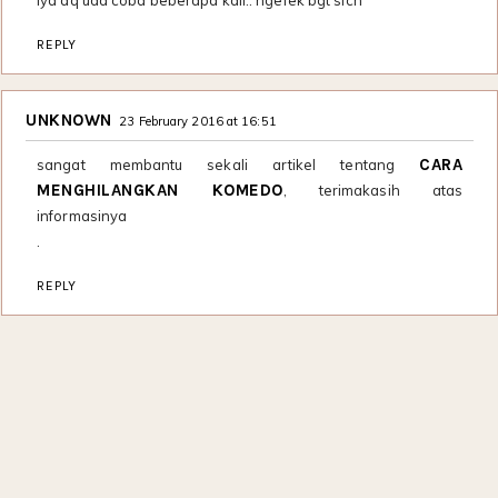
iya aq uda coba beberapa kali.. ngefek bgt sich
REPLY
UNKNOWN
23 February 2016 at 16:51
CARA
sangat membantu sekali artikel tentang
MENGHILANGKAN KOMEDO
, terimakasih atas
informasinya
.
REPLY