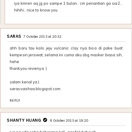
iya kmren aq jg po sampe 1 bulan.. cm penantian ga sia2...
hihihi.. nice to know you
SARAS
7 October 2013 at 20:32
ahh baru tau kalo jeju vulcanic clay nya bisa di pake buat
kempesin jerawat, selama ini cuma aku sbg masker biasa sih,
hehe
thankyou revienya :)
salam kenal ya:)
sarassaishaa.blogspot.com
REPLY
SHANTY HUANG
8 October 2013 at 19:20