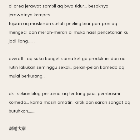
di area jerawat sambil aq bwa tidur... besoknya
jerawatnya kempes.
tujuan aq maskeran stelah peeling biar pori-pori aq
mengecil dan merah-merah di muka hasil pencetanan ku
jadi ilang.......
overall... aq suka banget sama ketiga produk ini dan aq
rutin lakukan seminggu sekali.. pelan-pelan komedo aq
mulai berkurang...
ok.. sekian blog pertama aq tentang jurus pembasmi
komedo... karna masih amatir.. kritik dan saran sangat aq
butuhkan........
谢谢大家