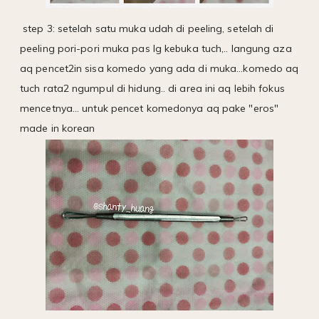
step 3: setelah satu muka udah di peeling, setelah di
peeling pori-pori muka pas lg kebuka tuch,.. langung aza
aq pencet2in sisa komedo yang ada di muka...komedo aq
tuch rata2 ngumpul di hidung.. di area ini aq lebih fokus
mencetnya... untuk pencet komedonya aq pake "eros"
made in korean