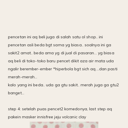
pencetan ini aq beli juga di salah satu ol shop.. ini
pencetan asli beda bgt sama yg biasa.. soalnya ini ga
sakit2 amat.. beda ama yg di jual di pasaran... yg biasa
aq beli di toko-toko baru pencet dikit aza air mata uda
ngalir berember-ember *hiperbola bgt sich aq....dan pasti
merah-merah...
kalo yang ini beda.. uda ga gtu sakit.. merah juga ga gtu2
banget...
step 4: setelah puas pencet2 komedonya, last step aq
pakein masker innisfree jeju volcanic clay